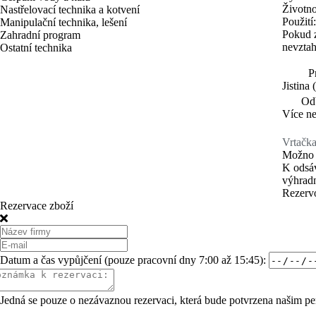
Životno
Nastřelovací technika a kotvení
Použití
Manipulační technika, lešení
Pokud z
Zahradní program
nevztah
Ostatní technika
P
Jistina 
Od
Více ne
Vrtačka
Možno v
K odsáv
výhradn
Rezerv
Rezervace zboží
Datum a čas vypůjčení (pouze pracovní dny 7:00 až 15:45):
Jedná se pouze o nezávaznou rezervaci, která bude potvrzena našim pe