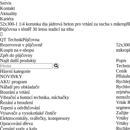
Servis
Kontakt
Aktuality
Kariéra
52x300-1 1/4 korunka dia jádrová beton pro vrtání za sucha s mik
Půjčovna s téměř 30 letou tradicí na trhu
QT Technik
Půjčovna
Rezervovat v půjčovně
52x300-
Koupit na e-shopu
mikro
Zpět do půjčovny
Najít další produkty
Popis
Techni
Ceník
Hlavní kategorie
Přísluš
NOVINKY
Rychlej
AKU program
Rychlos
Nářadí pro obkladače
zejména
Bourání a vrtání
nemožn
Vibrační a hutnicí technika, míchačky
Vrták R
Řezání a broušení
segment
Topení a odvlhčování
Zažijte
Vysavače a vysokotlaké čističe
Vrtáky
Elektrocentrály, svářečky, kompresory
Vrtáky 
Opracování dřeva
Rychlos
Čerpání vody a kalu