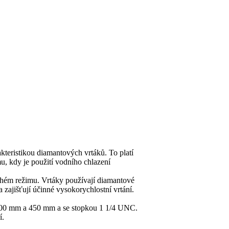
kteristikou diamantových vrtáků. To platí
u, kdy je použití vodního chlazení
chém režimu. Vrtáky používají diamantové
zajišťují účinné vysokorychlostní vrtání.
300 mm a 450 mm a se stopkou 1 1/4 UNC.
í.