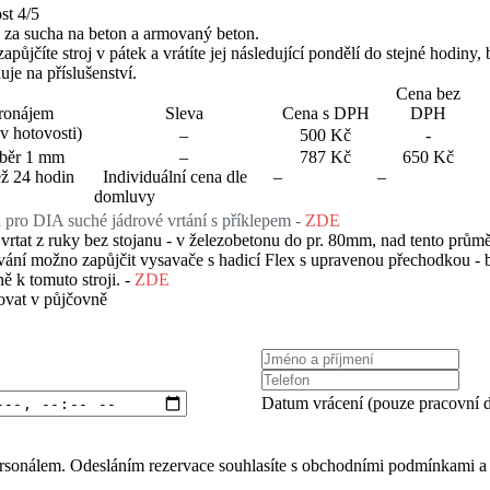
st 4/5
: za sucha na beton a armovaný beton.
apůjčíte stroj v pátek a vrátíte jej následující pondělí do stejné hodiny
uje na příslušenství.
Cena bez
ronájem
Sleva
Cena s DPH
DPH
(v hotovosti)
–
500 Kč
-
běr 1 mm
–
787 Kč
650 Kč
ž 24 hodin
Individuální cena dle
–
–
domluvy
 pro DIA suché jádrové vrtání s příklepem -
ZDE
rtat z ruky bez stojanu - v železobetonu do pr. 80mm, nad tento průmě
ání možno zapůjčit vysavače s hadicí Flex s upravenou přechodkou -
ě k tomuto stroji. -
ZDE
ovat v půjčovně
Datum vrácení (pouze pracovní d
rsonálem. Odesláním rezervace souhlasíte s
obchodními podmínkami