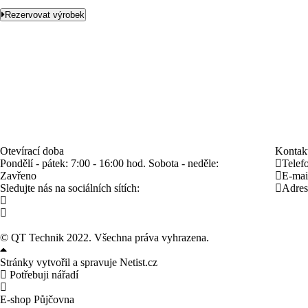
Rezervovat výrobek
Otevírací doba
Kontakt
Pondělí - pátek:
7:00 - 16:00 hod.
Sobota - neděle:
Telefo
Zavřeno
E-mail
Sledujte nás na sociálních sítích:
Adres
©
QT Technik
2022. Všechna práva vyhrazena.
Stránky vytvořil a spravuje
Netist.cz
Potřebuji nářadí
E-shop
Půjčovna