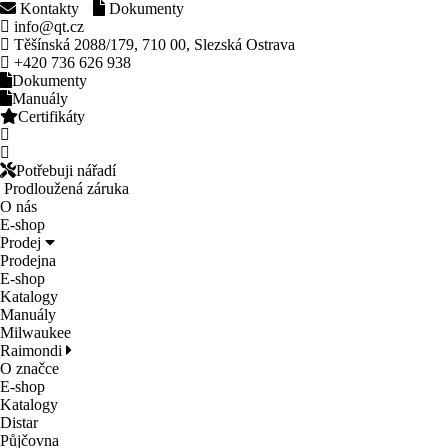
Kontakty
Dokumenty
info@qt.cz
Těšínská 2088/179, 710 00, Slezská Ostrava
+420 736 626 938
Dokumenty
Manuály
Certifikáty
Potřebuji nářadí
Prodloužená záruka
O nás
E-shop
Prodej
Prodejna
E-shop
Katalogy
Manuály
Milwaukee
Raimondi
O značce
E-shop
Katalogy
Distar
Půjčovna