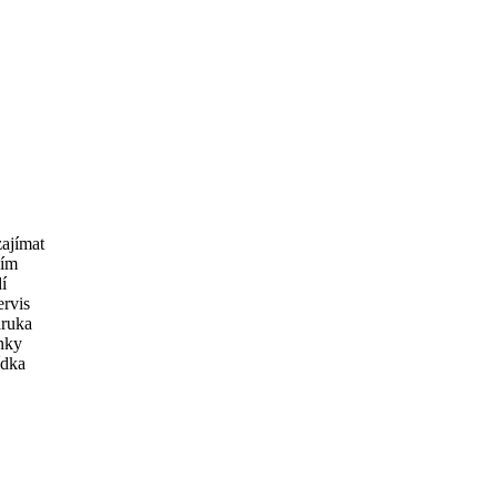
ajímat
žím
í
ervis
áruka
ánky
ídka