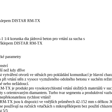
ropříklepem DISTAR RM-TX
1 1/4 korunka dia jádrová beton pro vrtání za sucha s
příklepem DISTAR RM-TX
cké parametry
enství
ší než kdy dříve
t vytváření otvorů ve stěnách pro pokládání komunikací je hlavní chara
 při vrtání stěn z vysoce vyztuženého odolného betonu v suchém režim
é nebo nežádoucí.
M-TX je produkt pro vysokorychlostní vrtání složitých materiálů v su
y s orientovaným diamantem. Turbo tvar segmentu a produktivní vazba 
 nepřekonatelnou rychlost vrtání!
 RM-TX jsou k dispozici ve vnějších průměrech 42-152 mm s délkou 
se používají na ručních vrtačkách s mikropříklepem bez použití chlazen
t 5/5