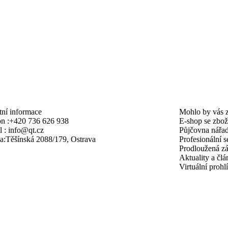
ní informace
Mohlo by vás z
n :
+420 736 626 938
E-shop se zbo
 :
info@qt.cz
Půjčovna nářad
a:
Těšínská 2088/179, Ostrava
Profesionální s
Prodloužená z
Aktuality a čl
Virtuální prohl