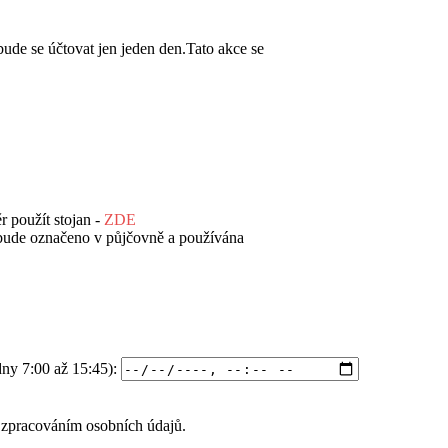
, bude se účtovat jen jeden den.Tato akce se
r použít stojan -
ZDE
 bude označeno v půjčovně a používána
ny 7:00 až 15:45):
a
zpracováním osobních údajů
.