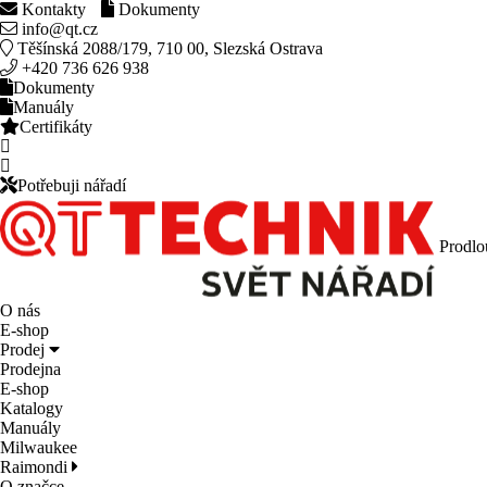
Kontakty
Dokumenty
info@qt.cz
Těšínská 2088/179, 710 00, Slezská Ostrava
+420 736 626 938
Dokumenty
Manuály
Certifikáty
Potřebuji nářadí
Prodlo
O nás
E-shop
Prodej
Prodejna
E-shop
Katalogy
Manuály
Milwaukee
Raimondi
O značce