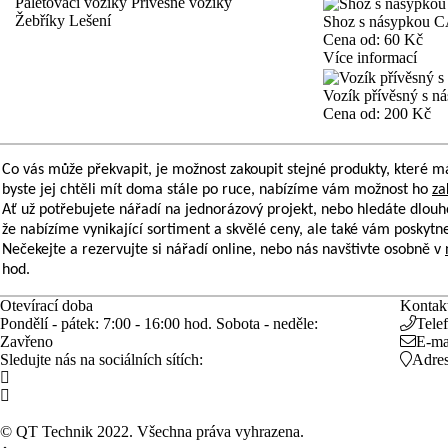
Paletovací vozíky
Přívěsné vozíky
Žebříky
Lešení
Shoz s násypkou
Cena od:
60 Kč
Více informací
Vozík přívěsný s 
Cena od:
200 Kč
Co vás může překvapit, je možnost zakoupit stejné produkty, které 
byste jej chtěli mít doma stále po ruce, nabízíme vám možnost ho
za
Ať už potřebujete nářadí na jednorázový projekt, nebo hledáte dlouh
že nabízíme vynikající sortiment a skvělé ceny, ale také vám poskytn
Nečekejte a rezervujte si nářadí online, nebo nás navštivte osobně v
hod.
Otevírací doba
Kontakt
Pondělí - pátek:
7:00 - 16:00 hod.
Sobota - neděle:
Telef
Zavřeno
E-mai
Sledujte nás na sociálních sítích:
Adres
©
QT Technik
2022. Všechna práva vyhrazena.