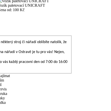
ozík paletovací UNICRAFT
ena od:
100 Kč
některý stroj či nářadí oblíbíte natolik, že
na nářadí v Ostravě
je tu pro vás! Nejen,
ro vás každý pracovní den od 7:00 do 16:00
ajímat
žím
í
ervis
áruka
ánky
ídka