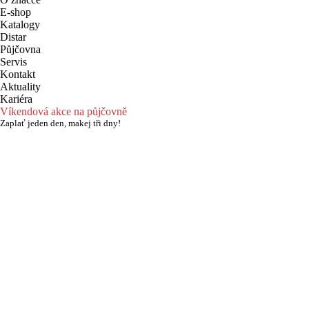
E-shop
Katalogy
Distar
Půjčovna
Servis
Kontakt
Aktuality
Kariéra
Víkendová akce na půjčovně
Zaplať jeden den, makej tři dny!