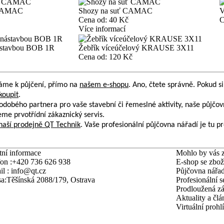
 CAMAC
Shozy na suť CAMAC
V
Cena od:
40 Kč
C
Více informací
nástavbou BOB 1R
Žebřík víceúčelový KRAUSE 3X11
Cena od:
120 Kč
máme k půjčení, přímo na
našem e-shopu
. Ano, čtete správně. Pokud si 
koupit
.
odobého partnera pro vaše stavební či řemeslné aktivity, naše
půjčov
eme prvotřídní zákaznický servis.
naší prodejně QT Technik
. Vaše profesionální
půjčovna nářadí
je tu p
ní informace
Mohlo by vás z
on :
+420 736 626 938
E-shop se zbo
l :
info@qt.cz
Půjčovna nářad
a:
Těšínská 2088/179, Ostrava
Profesionální s
Prodloužená z
Aktuality a čl
Virtuální prohl