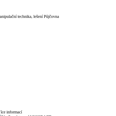
RAM
nipulační technika, lešení
Půjčovna
u stroje, které šetří čas i peníze.
íce informací