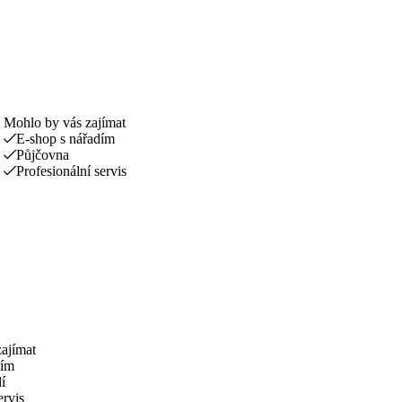
Mohlo by vás zajímat
E-shop s nářadím
Půjčovna
Profesionální servis
ajímat
žím
í
ervis