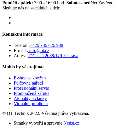
Pondělí - pátek:
7:00 - 16:00 hod.
Sobota - neděle:
Zavřeno
Sledujte nás na sociálních sítích:
Kontaktní informace
Telefon :
+420 736 626 938
E-mail :
info@qt.cz
Adresa:
Těšínská 2088/179, Ostrava
Mohlo by vás zajímat
E-shop se zbožím
Půjčovna nářadí
Profesionální servis
Prodloužená záruka
Aktuality a články
Virtuální prohlídka
©
QT Technik
2022. Všechna práva vyhrazena.
Stránky vytvořil a spravuje
Netist.cz