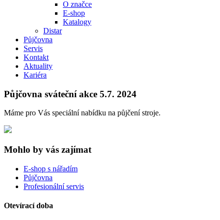
O značce
E-shop
Katalogy
Distar
Půjčovna
Servis
Kontakt
Aktuality
Kariéra
Půjčovna sváteční akce 5.7. 2024
Máme pro Vás speciální nabídku na půjčení stroje.
Mohlo by vás zajímat
E-shop s nářadím
Půjčovna
Profesionální servis
Otevírací doba