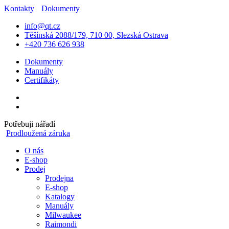
Kontakty
Dokumenty
info@qt.cz
Těšínská 2088/179, 710 00, Slezská Ostrava
+420 736 626 938
Dokumenty
Manuály
Certifikáty
Potřebuji nářadí
Prodloužená záruka
O nás
E-shop
Prodej
Prodejna
E-shop
Katalogy
Manuály
Milwaukee
Raimondi