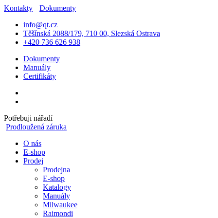
Kontakty
Dokumenty
info@qt.cz
Těšínská 2088/179, 710 00, Slezská Ostrava
+420 736 626 938
Dokumenty
Manuály
Certifikáty
Potřebuji nářadí
Prodloužená záruka
O nás
E-shop
Prodej
Prodejna
E-shop
Katalogy
Manuály
Milwaukee
Raimondi