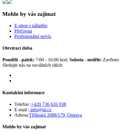
Mohlo by vás zajímat
E-shop s nářadím
Půjčovna
Profesionální servis
Otevírací doba
Pondělí - pátek:
7:00 - 16:00 hod.
Sobota - neděle:
Zavřeno
Sledujte nás na sociálních sítích:
Kontaktní informace
Telefon :
+420 736 626 938
E-mail :
info@qt.cz
Adresa:
Těšínská 2088/179, Ostrava
Mohlo by vás zajímat