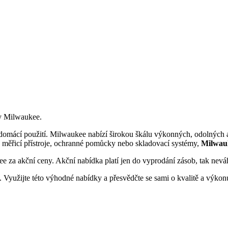
ky Milwaukee.
i domácí použití. Milwaukee nabízí širokou škálu výkonných, odolných a
, měřicí přístroje, ochranné pomůcky nebo skladovací systémy,
Milwauk
 za akční ceny. Akční nabídka platí jen do vyprodání zásob, tak neváhej
ě. Využijte této výhodné nabídky a přesvědčte se sami o kvalitě a výk