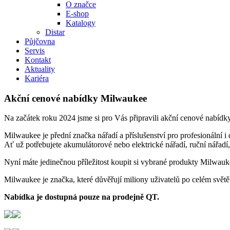
O značce
E-shop
Katalogy
Distar
Půjčovna
Servis
Kontakt
Aktuality
Kariéra
Akční cenové nabídky Milwaukee
Na začátek roku 2024 jsme si pro Vás připravili akční cenové nabíd
Milwaukee je přední značka nářadí a příslušenství pro profesionální 
Ať už potřebujete akumulátorové nebo elektrické nářadí, ruční nářadí
Nyní máte jedinečnou příležitost koupit si vybrané produkty Milwaukee
Milwaukee je značka, které důvěřují miliony uživatelů po celém svět
Nabídka je dostupná pouze na prodejně QT.